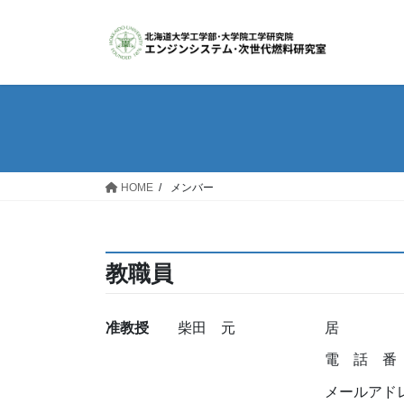
コ
ナ
ン
ビ
テ
ゲ
ン
ー
ツ
シ
へ
ョ
ス
ン
キ
に
ッ
移
HOME
メンバー
プ
動
教職員
准教授
柴田 元
居 室：
電 話 番 号
メールアドレス：