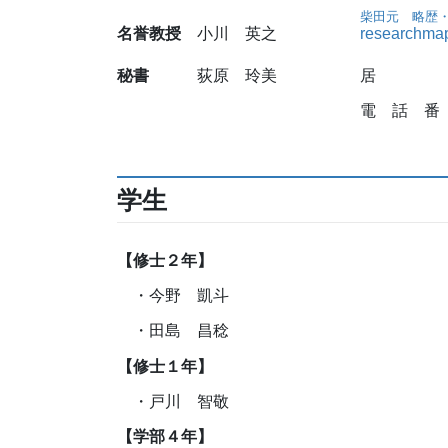
柴田元 略歴
名誉教授
小川 英之
research
秘書
荻原 玲美
居 室：
電 話 番 号
学生
【修士２年】
・今野 凱斗
・田島 昌稔
【修士１年】
・戸川 智敬
【学部４年】