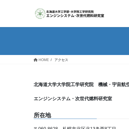
コ
ナ
ン
ビ
テ
ゲ
ン
ー
ツ
シ
へ
ョ
ス
ン
キ
に
ッ
移
HOME
アクセス
プ
動
北海道大学大学院工学研究院 機械・宇宙航
エンジンシステム・次世代燃料研究室
所在地
〒060-8628 札幌市北区北13条西8丁目