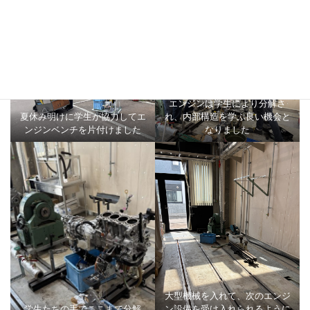
機会となりました。
エンジンは学生により分解さ
夏休み明けに学生が協力してエ
れ、内部構造を学ぶ良い機会と
ンジンベンチを片付けました
なりました
大型機械を入れて、次のエンジ
学生たちの手でここまで分解
ン設備を受け入れられるように